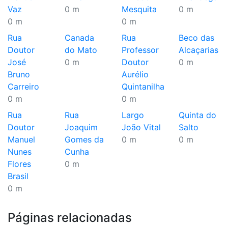
Vaz
0 m
Mesquita
0 m
0 m
0 m
Rua
Canada
Rua
Beco das
Doutor
do Mato
Professor
Alcaçarias
José
0 m
Doutor
0 m
Bruno
Aurélio
Carreiro
Quintanilha
0 m
0 m
Rua
Rua
Largo
Quinta do
Doutor
Joaquim
João Vital
Salto
Manuel
Gomes da
0 m
0 m
Nunes
Cunha
Flores
0 m
Brasil
0 m
Páginas relacionadas