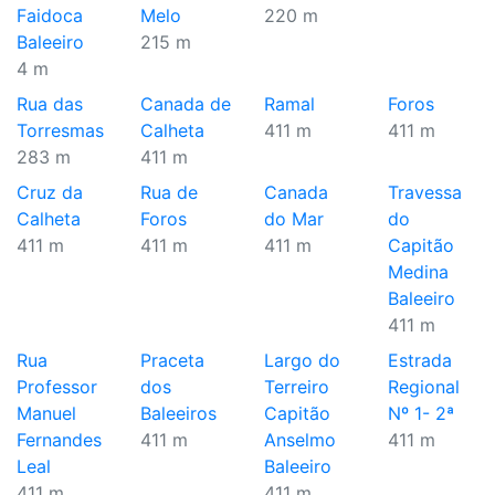
Faidoca
Melo
220 m
Baleeiro
215 m
4 m
Rua das
Canada de
Ramal
Foros
Torresmas
Calheta
411 m
411 m
283 m
411 m
Cruz da
Rua de
Canada
Travessa
Calheta
Foros
do Mar
do
411 m
411 m
411 m
Capitão
Medina
Baleeiro
411 m
Rua
Praceta
Largo do
Estrada
Professor
dos
Terreiro
Regional
Manuel
Baleeiros
Capitão
Nº 1- 2ª
Fernandes
411 m
Anselmo
411 m
Leal
Baleeiro
411 m
411 m