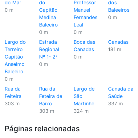
do Mar
do
Professor
dos
0 m
Capitão
Manuel
Baleeiros
Medina
Fernandes
0 m
Baleeiro
Leal
0 m
0 m
Largo do
Estrada
Boca das
Canadas
Terreiro
Regional
Canadas
181 m
Capitão
Nº 1- 2ª
0 m
Anselmo
0 m
Baleeiro
0 m
Rua da
Rua da
Largo de
Canada da
Feiteira
Feteira de
São
Saúde
303 m
Baixo
Martinho
337 m
303 m
324 m
Páginas relacionadas