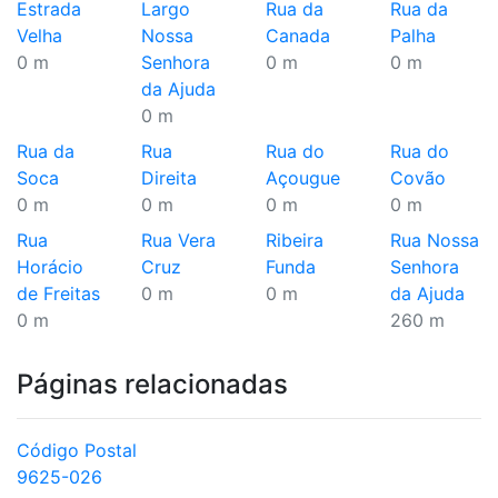
Estrada
Largo
Rua da
Rua da
Velha
Nossa
Canada
Palha
0 m
Senhora
0 m
0 m
da Ajuda
0 m
Rua da
Rua
Rua do
Rua do
Soca
Direita
Açougue
Covão
0 m
0 m
0 m
0 m
Rua
Rua Vera
Ribeira
Rua Nossa
Horácio
Cruz
Funda
Senhora
de Freitas
0 m
0 m
da Ajuda
0 m
260 m
Páginas relacionadas
Código Postal
9625-026