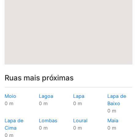
Ruas mais próximas
Moio
Lagoa
Lapa
Lapa de
0 m
0 m
0 m
Baixo
0 m
Lapa de
Lombas
Loural
Maia
Cima
0 m
0 m
0 m
0 m