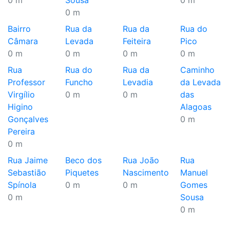
0 m
Sousa
0 m
0 m
Bairro
Rua da
Rua da
Rua do
Câmara
Levada
Feiteira
Pico
0 m
0 m
0 m
0 m
Rua
Rua do
Rua da
Caminho
Professor
Funcho
Levadia
da Levada
Virgílio
0 m
0 m
das
Higino
Alagoas
Gonçalves
0 m
Pereira
0 m
Rua Jaime
Beco dos
Rua João
Rua
Sebastião
Piquetes
Nascimento
Manuel
Spínola
0 m
0 m
Gomes
0 m
Sousa
0 m