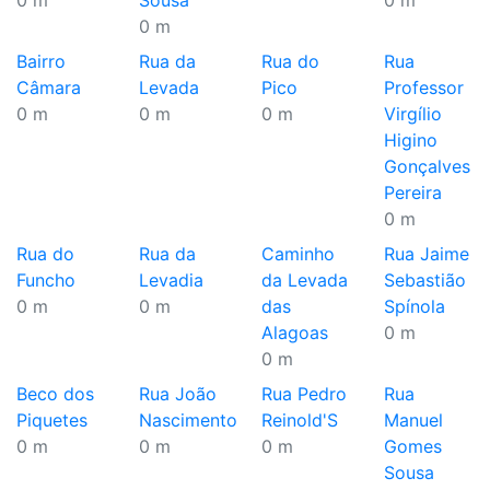
0 m
Sousa
0 m
0 m
Bairro
Rua da
Rua do
Rua
Câmara
Levada
Pico
Professor
0 m
0 m
0 m
Virgílio
Higino
Gonçalves
Pereira
0 m
Rua do
Rua da
Caminho
Rua Jaime
Funcho
Levadia
da Levada
Sebastião
0 m
0 m
das
Spínola
Alagoas
0 m
0 m
Beco dos
Rua João
Rua Pedro
Rua
Piquetes
Nascimento
Reinold'S
Manuel
0 m
0 m
0 m
Gomes
Sousa