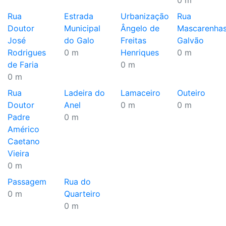
0 m
Rua
Estrada
Urbanização
Rua
Doutor
Municipal
Ângelo de
Mascarenha
José
do Galo
Freitas
Galvão
Rodrigues
0 m
Henriques
0 m
de Faria
0 m
0 m
Rua
Ladeira do
Lamaceiro
Outeiro
Doutor
Anel
0 m
0 m
Padre
0 m
Américo
Caetano
Vieira
0 m
Passagem
Rua do
0 m
Quarteiro
0 m