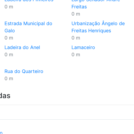
0 m
Freitas
0 m
Estrada Municipal do
Urbanização Ângelo de
Galo
Freitas Henriques
0 m
0 m
Ladeira do Anel
Lamaceiro
0 m
0 m
Rua do Quarteiro
0 m
das
ão