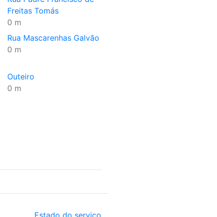
Freitas Tomás
0 m
Rua Mascarenhas Galvão
0 m
Outeiro
0 m
Estado do serviço