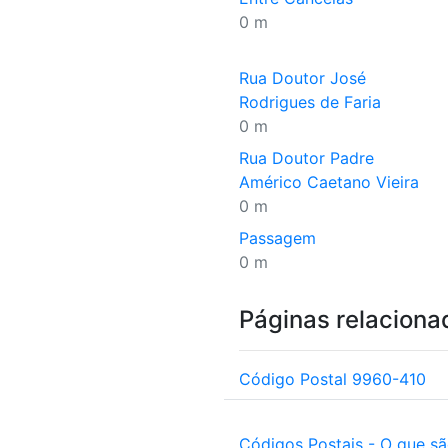
0 m
Rua Doutor José
Rodrigues de Faria
0 m
Rua Doutor Padre
Américo Caetano Vieira
0 m
Passagem
0 m
Páginas relaciona
Código Postal 9960-410
Códigos Postais - O que s