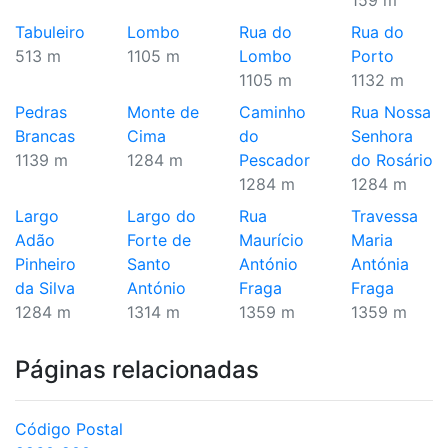
159 m
Tabuleiro
Lombo
Rua do
Rua do
513 m
1105 m
Lombo
Porto
1105 m
1132 m
Pedras
Monte de
Caminho
Rua Nossa
Brancas
Cima
do
Senhora
1139 m
1284 m
Pescador
do Rosário
1284 m
1284 m
Largo
Largo do
Rua
Travessa
Adão
Forte de
Maurício
Maria
Pinheiro
Santo
António
Antónia
da Silva
António
Fraga
Fraga
1284 m
1314 m
1359 m
1359 m
Páginas relacionadas
Código Postal