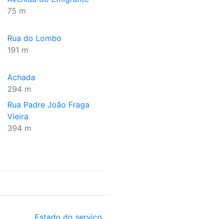
75 m
Rua do Lombo
191 m
Achada
294 m
Rua Padre João Fraga
Vieira
394 m
Estado do serviço