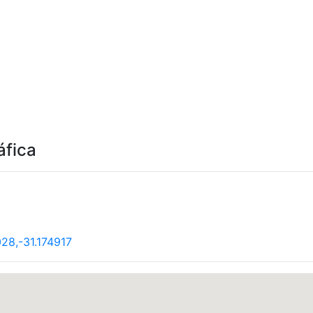
áfica
28,-31.174917