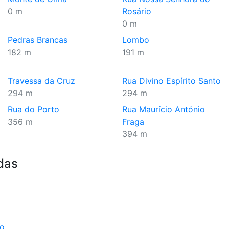
0 m
Rosário
0 m
Pedras Brancas
Lombo
182 m
191 m
Travessa da Cruz
Rua Divino Espírito Santo
294 m
294 m
Rua do Porto
Rua Maurício António
356 m
Fraga
394 m
das
ão