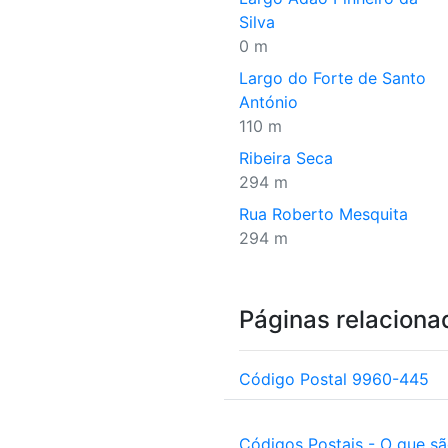
Silva
0 m
Largo do Forte de Santo
António
110 m
Ribeira Seca
294 m
Rua Roberto Mesquita
294 m
Páginas relaciona
Código Postal 9960-445
Códigos Postais - O que s