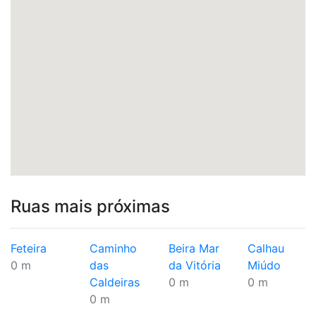
Ruas mais próximas
Feteira
Caminho
Beira Mar
Calhau
0 m
das
da Vitória
Miúdo
Caldeiras
0 m
0 m
0 m