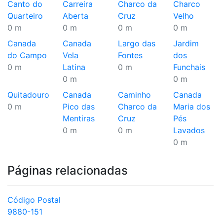
Canto do
Carreira
Charco da
Charco
Quarteiro
Aberta
Cruz
Velho
0 m
0 m
0 m
0 m
Canada
Canada
Largo das
Jardim
do Campo
Vela
Fontes
dos
0 m
Latina
0 m
Funchais
0 m
0 m
Quitadouro
Canada
Caminho
Canada
0 m
Pico das
Charco da
Maria dos
Mentiras
Cruz
Pés
0 m
0 m
Lavados
0 m
Páginas relacionadas
Código Postal
9880-151