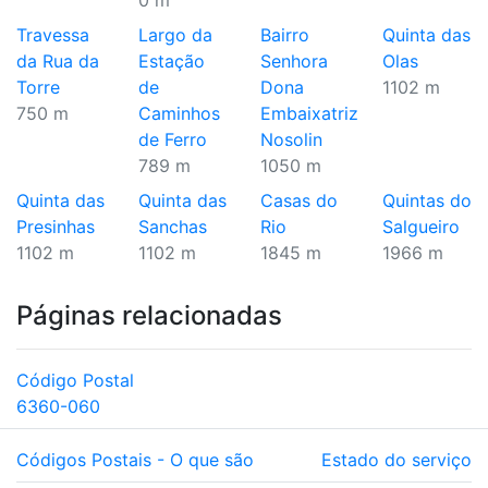
0 m
Travessa
Largo da
Bairro
Quinta das
da Rua da
Estação
Senhora
Olas
Torre
de
Dona
1102 m
750 m
Caminhos
Embaixatriz
de Ferro
Nosolin
789 m
1050 m
Quinta das
Quinta das
Casas do
Quintas do
Presinhas
Sanchas
Rio
Salgueiro
1102 m
1102 m
1845 m
1966 m
Páginas relacionadas
Código Postal
6360-060
Códigos Postais - O que são
Estado do serviço