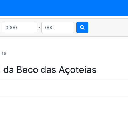
-
ira
l da Beco das Açoteias