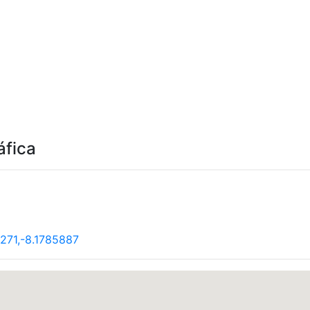
áfica
271,-8.1785887