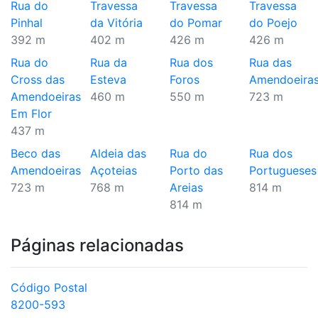
Rua do
Travessa
Travessa
Travessa
Pinhal
da Vitória
do Pomar
do Poejo
392 m
402 m
426 m
426 m
Rua do
Rua da
Rua dos
Rua das
Cross das
Esteva
Foros
Amendoeira
Amendoeiras
460 m
550 m
723 m
Em Flor
437 m
Beco das
Aldeia das
Rua do
Rua dos
Amendoeiras
Açoteias
Porto das
Portugueses
723 m
768 m
Areias
814 m
814 m
Páginas relacionadas
Código Postal
8200-593