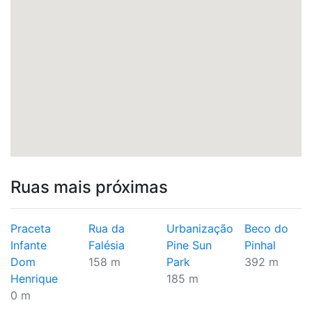
Ruas mais próximas
Praceta
Rua da
Urbanização
Beco do
Infante
Falésia
Pine Sun
Pinhal
Dom
158 m
Park
392 m
Henrique
185 m
0 m