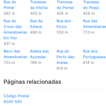
Rua do
Travessa
Travessa
Travessa
Pinhal
da Vitória
do Pomar
do Poejo
392 m
402 m
426 m
426 m
Rua do
Rua da
Rua dos
Rua das
Cross das
Esteva
Foros
Amendoeira
Amendoeiras
460 m
550 m
723 m
Em Flor
437 m
Beco das
Aldeia das
Rua do
Rua dos
Amendoeiras
Açoteias
Porto das
Portugueses
723 m
768 m
Areias
814 m
814 m
Páginas relacionadas
Código Postal
8200-593