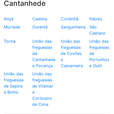
Cantanhede
Ançã
Cadima
Cordinhã
Febres
Murtede
Ourentã
Sanguinheira
São
Caetano
Tocha
União das
União das
União das
freguesias
freguesias
freguesias
de
de Covões
de
Cantanhede
e
Portunhos
e Pocariça
Camarneira
e Outil
União das
União das
freguesias
freguesias
de Sepins
de Vilamar
e Bolho
e
Corticeiro
de Cima