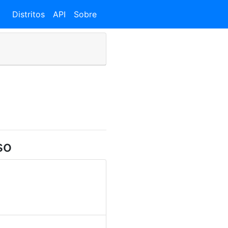
Distritos
API
Sobre
so