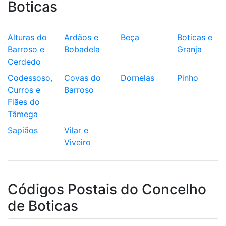
Boticas
Alturas do
Ardãos e
Beça
Boticas e
Barroso e
Bobadela
Granja
Cerdedo
Codessoso,
Covas do
Dornelas
Pinho
Curros e
Barroso
Fiães do
Tâmega
Sapiãos
Vilar e
Viveiro
Códigos Postais do Concelho
de Boticas