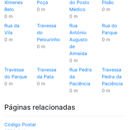
Ximenes
Poça
do Posto
Pisão
Belo
0 m
Médico
0 m
0 m
0 m
Rua da
Travessa
Rua
Rua do
Vila
do
António
Parque
0 m
Pelourinho
Augusto
0 m
0 m
de
Almeida
0 m
Travessa
Travessa
Rua Pedra
Travessa
do Parque
da Pata
da
Pedra da
0 m
0 m
Paciência
Paciência
0 m
0 m
Páginas relacionadas
Código Postal