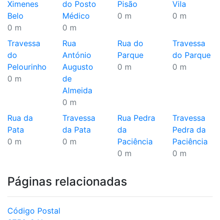
Ximenes
do Posto
Pisão
Vila
Belo
Médico
0 m
0 m
0 m
0 m
Travessa
Rua
Rua do
Travessa
do
António
Parque
do Parque
Pelourinho
Augusto
0 m
0 m
0 m
de
Almeida
0 m
Rua da
Travessa
Rua Pedra
Travessa
Pata
da Pata
da
Pedra da
0 m
0 m
Paciência
Paciência
0 m
0 m
Páginas relacionadas
Código Postal