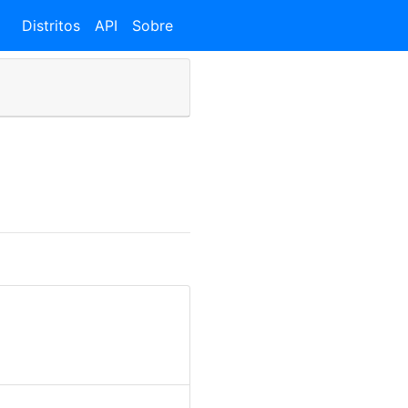
Distritos
API
Sobre