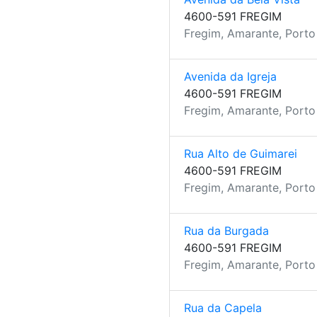
4600-591 FREGIM
Fregim, Amarante, Porto
Avenida da Igreja
4600-591 FREGIM
Fregim, Amarante, Porto
Rua Alto de Guimarei
4600-591 FREGIM
Fregim, Amarante, Porto
Rua da Burgada
4600-591 FREGIM
Fregim, Amarante, Porto
Rua da Capela