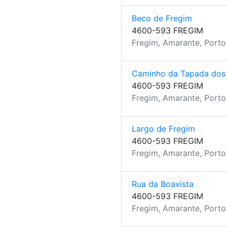
Beco de Fregim
4600-593 FREGIM
Fregim, Amarante, Porto
Caminho da Tapada dos 
4600-593 FREGIM
Fregim, Amarante, Porto
Largo de Fregim
4600-593 FREGIM
Fregim, Amarante, Porto
Rua da Boavista
4600-593 FREGIM
Fregim, Amarante, Porto