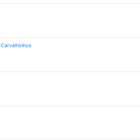
Carvalhinhos