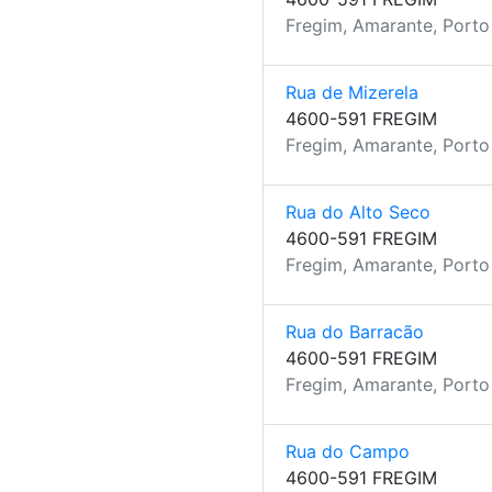
Fregim, Amarante, Porto
Rua de Mizerela
4600-591 FREGIM
Fregim, Amarante, Porto
Rua do Alto Seco
4600-591 FREGIM
Fregim, Amarante, Porto
Rua do Barracão
4600-591 FREGIM
Fregim, Amarante, Porto
Rua do Campo
4600-591 FREGIM