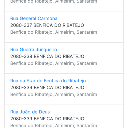
Benfica do Ribatejo, Almeirim, Santarém
Rua General Carmona
2080-337 BENFICA DO RIBATEJO
Benfica do Ribatejo, Almeirim, Santarém
Rua Guerra Junqueiro
2080-338 BENFICA DO RIBATEJO
Benfica do Ribatejo, Almeirim, Santarém
Rua da Etar de Benfica do Ribatejo
2080-339 BENFICA DO RIBATEJO
Benfica do Ribatejo, Almeirim, Santarém
Rua João de Deus
2080-339 BENFICA DO RIBATEJO
Benfica do Ribatejo, Almeirim, Santarém