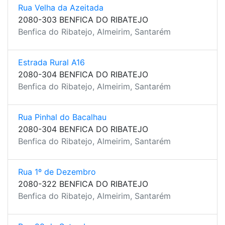
Rua Velha da Azeitada
2080-303 BENFICA DO RIBATEJO
Benfica do Ribatejo, Almeirim, Santarém
Estrada Rural A16
2080-304 BENFICA DO RIBATEJO
Benfica do Ribatejo, Almeirim, Santarém
Rua Pinhal do Bacalhau
2080-304 BENFICA DO RIBATEJO
Benfica do Ribatejo, Almeirim, Santarém
Rua 1º de Dezembro
2080-322 BENFICA DO RIBATEJO
Benfica do Ribatejo, Almeirim, Santarém