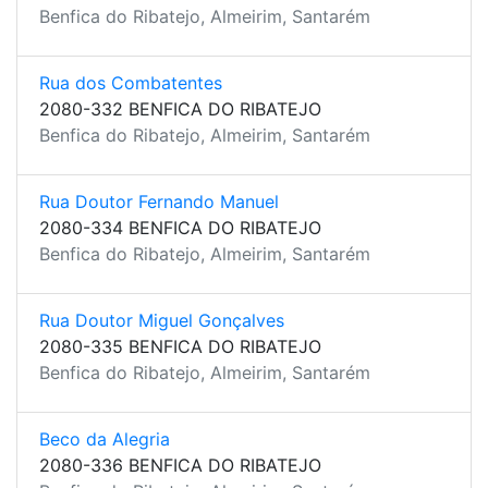
Benfica do Ribatejo, Almeirim, Santarém
Rua dos Combatentes
2080-332 BENFICA DO RIBATEJO
Benfica do Ribatejo, Almeirim, Santarém
Rua Doutor Fernando Manuel
2080-334 BENFICA DO RIBATEJO
Benfica do Ribatejo, Almeirim, Santarém
Rua Doutor Miguel Gonçalves
2080-335 BENFICA DO RIBATEJO
Benfica do Ribatejo, Almeirim, Santarém
Beco da Alegria
2080-336 BENFICA DO RIBATEJO