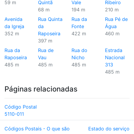
59 m
Quintã
Vale
Ribeiro
68 m
194 m
210 m
Avenida
Rua Quinta
Rua da
Rua Pé de
da Igreja
da
Fonte
Água
352 m
Raposeira
422 m
460 m
397 m
Rua da
Rua de
Rua do
Estrada
Raposeira
Vau
Nicho
Nacional
485 m
485 m
485 m
313
485 m
Páginas relacionadas
Código Postal
5110-011
Códigos Postais - O que são
Estado do serviço