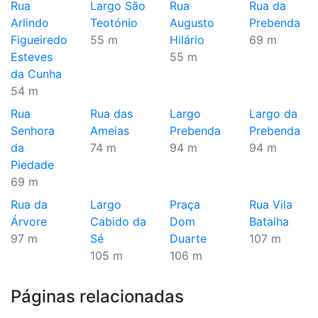
Rua
Largo São
Rua
Rua da
Arlindo
Teotónio
Augusto
Prebenda
Figueiredo
55 m
Hilário
69 m
Esteves
55 m
da Cunha
54 m
Rua
Rua das
Largo
Largo da
Senhora
Ameias
Prebenda
Prebenda
da
74 m
94 m
94 m
Piedade
69 m
Rua da
Largo
Praça
Rua Vila
Árvore
Cabido da
Dom
Batalha
97 m
Sé
Duarte
107 m
105 m
106 m
Páginas relacionadas