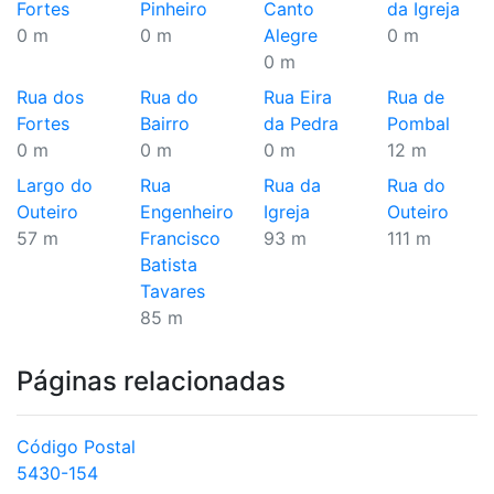
Fortes
Pinheiro
Canto
da Igreja
0 m
0 m
Alegre
0 m
0 m
Rua dos
Rua do
Rua Eira
Rua de
Fortes
Bairro
da Pedra
Pombal
0 m
0 m
0 m
12 m
Largo do
Rua
Rua da
Rua do
Outeiro
Engenheiro
Igreja
Outeiro
57 m
Francisco
93 m
111 m
Batista
Tavares
85 m
Páginas relacionadas
Código Postal
5430-154