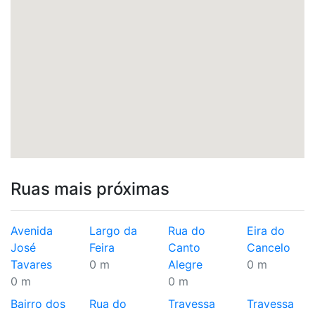
Ruas mais próximas
Avenida
Largo da
Rua do
Eira do
José
Feira
Canto
Cancelo
Tavares
0 m
Alegre
0 m
0 m
0 m
Bairro dos
Rua do
Travessa
Travessa