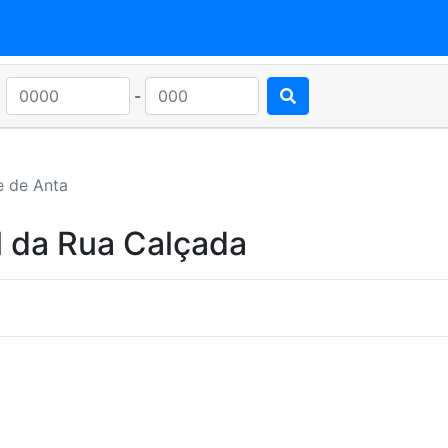
-
e de Anta
l da Rua Calçada