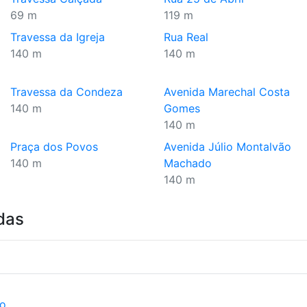
69 m
119 m
Travessa da Igreja
Rua Real
140 m
140 m
Travessa da Condeza
Avenida Marechal Costa
140 m
Gomes
140 m
Praça dos Povos
Avenida Júlio Montalvão
140 m
Machado
140 m
das
ão