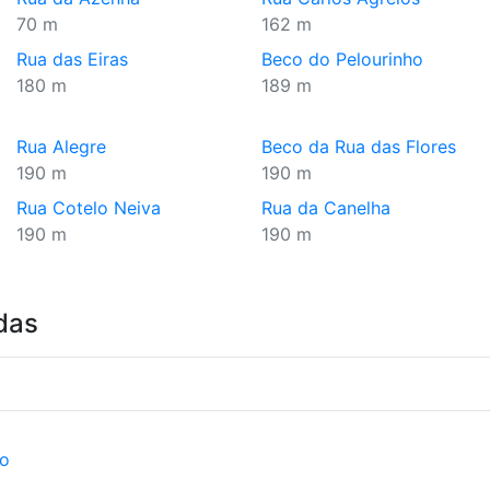
70 m
162 m
Rua das Eiras
Beco do Pelourinho
180 m
189 m
Rua Alegre
Beco da Rua das Flores
190 m
190 m
Rua Cotelo Neiva
Rua da Canelha
190 m
190 m
das
ão