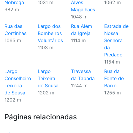
Nobrega
1031 m
Alves
1062 m
982 m
Magalhães
1048 m
Rua das
Largo dos
Rua Além
Estrada de
Cortinhas
Bombeiros
da Igreja
Nossa
1065 m
Voluntários
1114 m
Senhora
1103 m
da
Piedade
1154 m
Largo
Largo
Travessa
Rua da
Conselheiro
Teixeira
da Tapada
Fonte de
Teixeira
de Sousa
1244 m
Baixo
de Sousa
1202 m
1255 m
1202 m
Páginas relacionadas