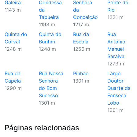
Galeira
Condessa
Senhora
Ponte do
1143 m
da
da
Rio
Tabueira
Conceição
1221 m
1193 m
1217 m
Quinta do
Quinta do
Rua da
Rua
Corval
Bonfim
Escola
António
1248 m
1248 m
1250 m
Manuel
Saraiva
1273 m
Rua da
Rua Nossa
Pinhão
Largo
Capela
Senhora
1301 m
Doutor
1290 m
do Bom
Duarte da
Sucesso
Fonseca
1301 m
Lobo
1301 m
Páginas relacionadas