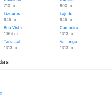
710 m
800 m
Lizouros
Lajedo
945 m
945 m
Boa Vista
Cambeiro
1064 m
1313 m
Tarrastal
Valilongo
1313 m
1313 m
das
ão