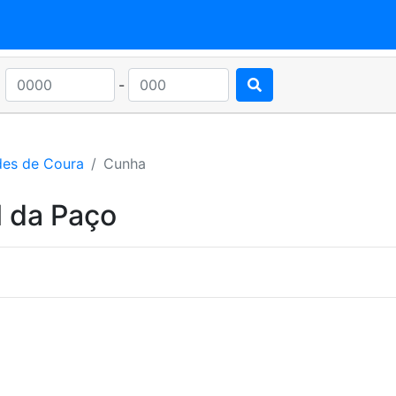
-
des de Coura
Cunha
l da Paço