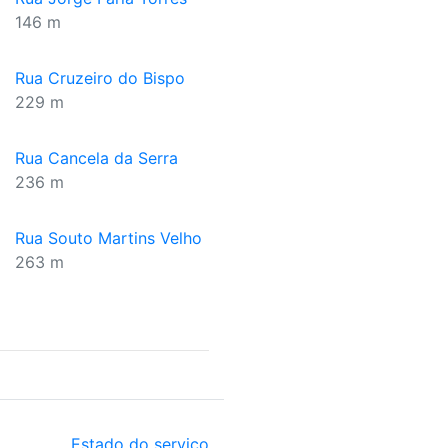
146 m
Rua Cruzeiro do Bispo
229 m
Rua Cancela da Serra
236 m
Rua Souto Martins Velho
263 m
Estado do serviço