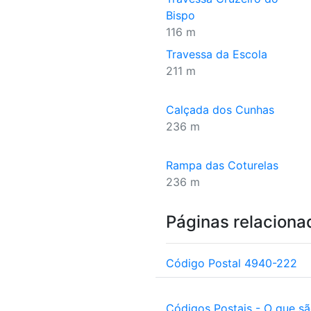
Bispo
116 m
Travessa da Escola
211 m
Calçada dos Cunhas
236 m
Rampa das Coturelas
236 m
Páginas relaciona
Código Postal 4940-222
Códigos Postais - O que s