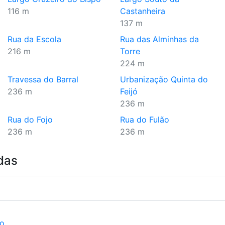
116 m
Castanheira
137 m
Rua da Escola
Rua das Alminhas da
216 m
Torre
224 m
Travessa do Barral
Urbanização Quinta do
236 m
Feijó
236 m
Rua do Fojo
Rua do Fulão
236 m
236 m
das
ão