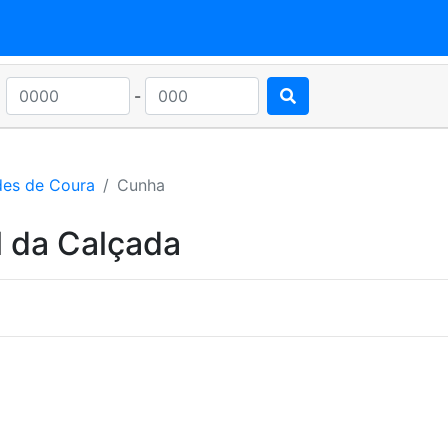
-
des de Coura
Cunha
l da Calçada