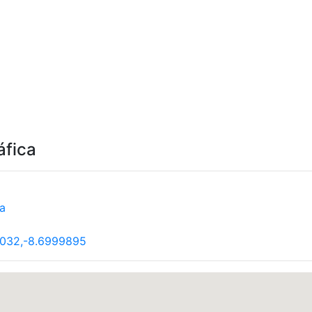
áfica
a
0032,-8.6999895