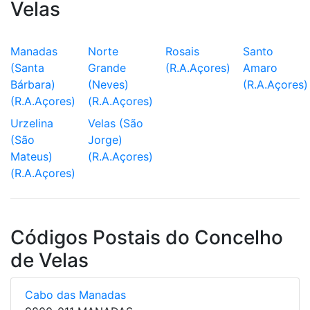
Velas
Manadas
Norte
Rosais
Santo
(Santa
Grande
(R.A.Açores)
Amaro
Bárbara)
(Neves)
(R.A.Açores)
(R.A.Açores)
(R.A.Açores)
Urzelina
Velas (São
(São
Jorge)
Mateus)
(R.A.Açores)
(R.A.Açores)
Códigos Postais do Concelho
de Velas
Cabo das Manadas