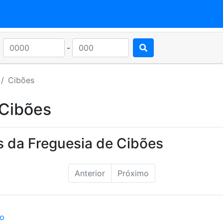
-
Cibões
 Cibões
s da Freguesia de Cibões
Anterior
Próximo
ão