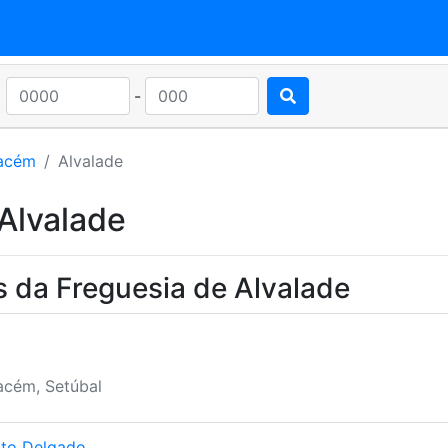
-
Cacém
Alvalade
Alvalade
s da Freguesia de Alvalade
acém, Setúbal
rto Delgado