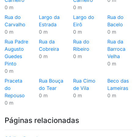
Carneiro
Carneiro
0 m
0 m
0 m
Rua do
Largo da
Largo do
Rua do
Carvalho
Estrada
Eirô
Bacelo
0 m
0 m
0 m
0 m
Rua Padre
Rua da
Rua do
Rua da
Augusto
Cobreira
Ribeiro
Barroca
Guedes
0 m
0 m
Velha
Pinto
0 m
0 m
Praceta
Rua Bouça
Rua Cimo
Beco das
do
do Tear
de Vila
Lameiras
Repouso
0 m
0 m
0 m
0 m
Páginas relacionadas