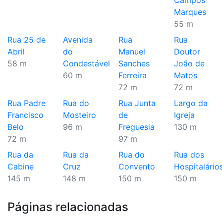
Campos
Marques
55 m
Rua 25 de
Avenida
Rua
Rua
Abril
do
Manuel
Doutor
58 m
Condestável
Sanches
João de
60 m
Ferreira
Matos
72 m
72 m
Rua Padre
Rua do
Rua Junta
Largo da
Francisco
Mosteiro
de
Igreja
Belo
96 m
Freguesia
130 m
72 m
97 m
Rua da
Rua da
Rua do
Rua dos
Cabine
Cruz
Convento
Hospitalário
145 m
148 m
150 m
150 m
Páginas relacionadas