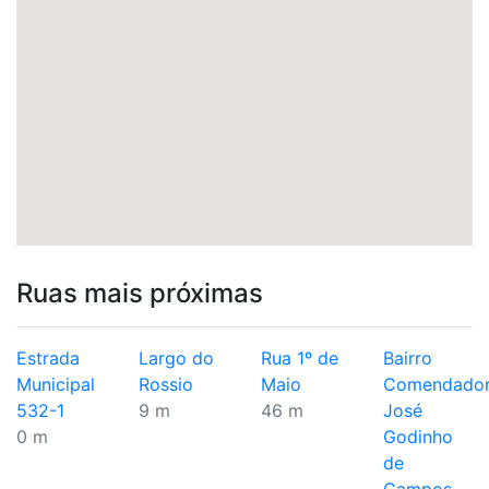
Ruas mais próximas
Estrada
Largo do
Rua 1º de
Bairro
Municipal
Rossio
Maio
Comendado
532-1
9 m
46 m
José
0 m
Godinho
de