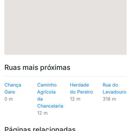
Ruas mais próximas
Chança
Caminho
Herdade
Rua do
Gare
Agrícola
do Pereiro
Lavadouro
0 m
da
12 m
318 m
Chancelaria
12 m
Páginas relacionadas