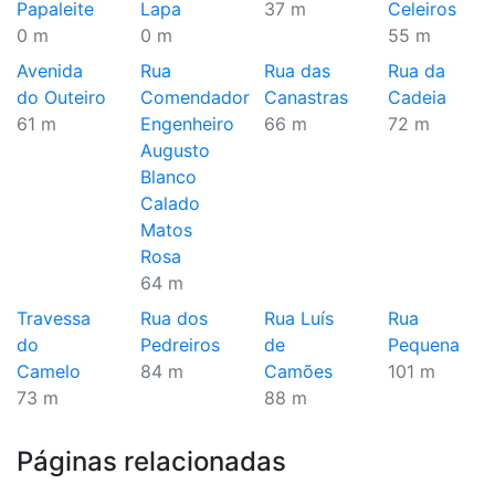
Papaleite
Lapa
37 m
Celeiros
0 m
0 m
55 m
Avenida
Rua
Rua das
Rua da
do Outeiro
Comendador
Canastras
Cadeia
61 m
Engenheiro
66 m
72 m
Augusto
Blanco
Calado
Matos
Rosa
64 m
Travessa
Rua dos
Rua Luís
Rua
do
Pedreiros
de
Pequena
Camelo
84 m
Camões
101 m
73 m
88 m
Páginas relacionadas