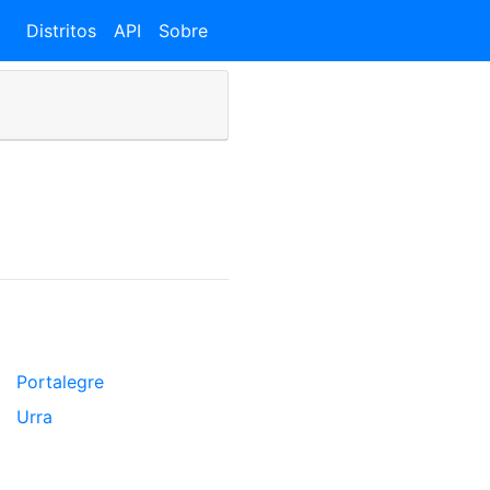
Distritos
API
Sobre
Portalegre
Urra