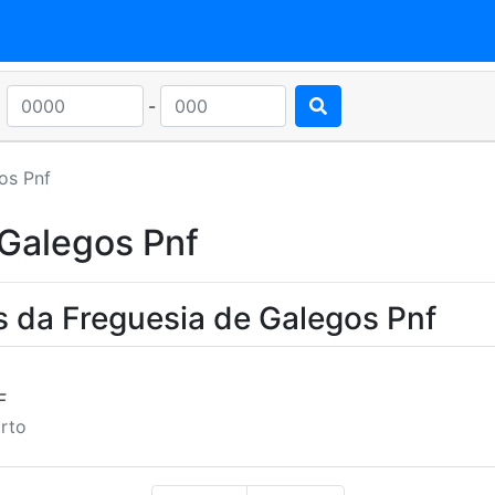
-
os Pnf
 Galegos Pnf
s da Freguesia de Galegos Pnf
F
orto