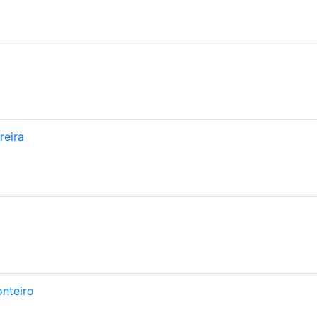
reira
onteiro