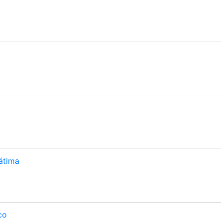
átima
co