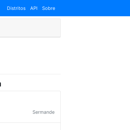
Distritos
API
Sobre
a
Sermande