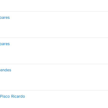
oares
oares
Mendes
Pisco Ricardo