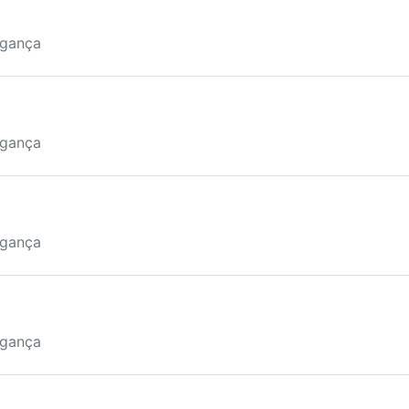
agança
agança
agança
agança