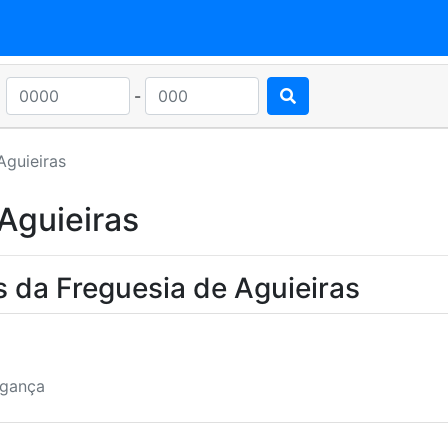
-
Aguieiras
Aguieiras
 da Freguesia de Aguieiras
agança