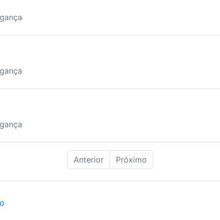
agança
agança
agança
Anterior
Próximo
ão