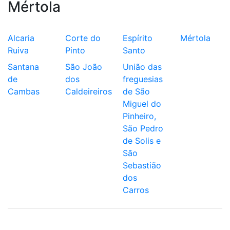
Mértola
Alcaria
Corte do
Espírito
Mértola
Ruiva
Pinto
Santo
Santana
São João
União das
de
dos
freguesias
Cambas
Caldeireiros
de São
Miguel do
Pinheiro,
São Pedro
de Solis e
São
Sebastião
dos
Carros