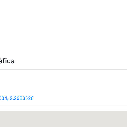
áfica
634,-9.2983526