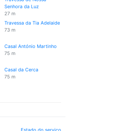
Senhora da Luz
27 m
Travessa da Tia Adelaide
73 m
Casal António Martinho
75 m
Casal da Cerca
75 m
Estado do serviço