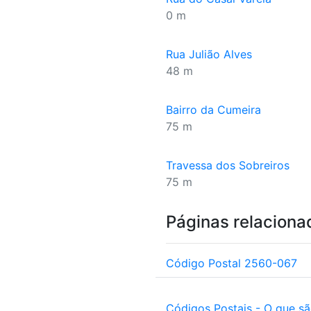
0 m
Rua Julião Alves
48 m
Bairro da Cumeira
75 m
Travessa dos Sobreiros
75 m
Páginas relaciona
Código Postal 2560-067
Códigos Postais - O que s