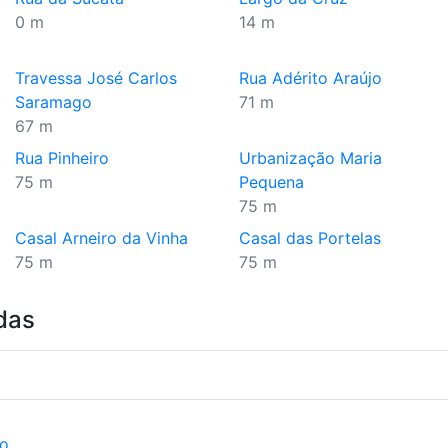
0 m
14 m
Travessa José Carlos
Rua Adérito Araújo
Saramago
71 m
67 m
Rua Pinheiro
Urbanização Maria
75 m
Pequena
75 m
Casal Arneiro da Vinha
Casal das Portelas
75 m
75 m
das
ão