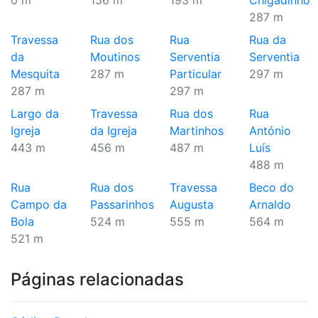
0 m
156 m
193 m
Chigadinho
287 m
Travessa
Rua dos
Rua
Rua da
da
Moutinos
Serventia
Serventia
Mesquita
287 m
Particular
297 m
287 m
297 m
Largo da
Travessa
Rua dos
Rua
Igreja
da Igreja
Martinhos
António
443 m
456 m
487 m
Luís
488 m
Rua
Rua dos
Travessa
Beco do
Campo da
Passarinhos
Augusta
Arnaldo
Bola
524 m
555 m
564 m
521 m
Páginas relacionadas