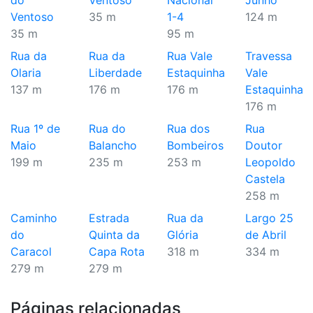
do
Ventoso
Nacional
Junho
Ventoso
35 m
1-4
124 m
35 m
95 m
Rua da
Rua da
Rua Vale
Travessa
Olaria
Liberdade
Estaquinha
Vale
137 m
176 m
176 m
Estaquinha
176 m
Rua 1º de
Rua do
Rua dos
Rua
Maio
Balancho
Bombeiros
Doutor
199 m
235 m
253 m
Leopoldo
Castela
258 m
Caminho
Estrada
Rua da
Largo 25
do
Quinta da
Glória
de Abril
Caracol
Capa Rota
318 m
334 m
279 m
279 m
Páginas relacionadas